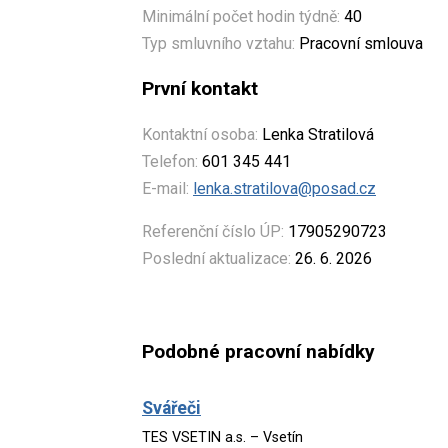
Minimální počet hodin týdně:
40
Typ smluvního vztahu:
Pracovní smlouva
První kontakt
Kontaktní osoba:
Lenka Stratilová
Telefon:
601 345 441
E-mail:
lenka.stratilova@posad.cz
Referenční číslo ÚP:
17905290723
Poslední aktualizace:
26. 6. 2026
Podobné pracovní nabídky
Svářeči
TES VSETIN a.s. – Vsetín