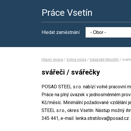
Práce Vsetín
Hledat zaměstnání
Hlavní strana
/
Volná místa
/
Valašské Meziříčí
/
sváře
svářeči / svářečky
POSAD STEEL s.r.o. nabízí volné pracovní mí
Práce na plný úvazek v jednosměnném prov
Kč/měsíc. Minimální požadované vzdělání j
STEEL s.r.o., okres Vsetín. Nástup možný ihn
345 441, e-mail: lenka.stratilova@posad.cz.