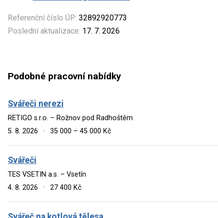
Referenční číslo ÚP:
32892920773
Poslední aktualizace:
17. 7. 2026
Podobné pracovní nabídky
Svářeči nerezi
RETIGO s.r.o. – Rožnov pod Radhoštěm
5. 8. 2026
·
35 000 – 45 000 Kč
Svářeči
TES VSETIN a.s. – Vsetín
4. 8. 2026
·
27 400 Kč
Svářeč na kotlová tělesa