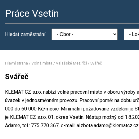
Práce Vsetín
Hledat zaměstnání
Hlavní strana
/
Volná místa
/
Valašské Meziříčí
/
Svářeč
Svářeč
KLEMAT CZ s.r.o. nabízí volné pracovní místo v oboru výroby a
úvazek v jednosměnném provozu. Pracovní poměr na dobu urč
000 do 60 000 Kč/měsíc. Minimální požadované vzdělání je St
je KLEMAT CZ s.r.o. 01, okres Vsetín. Nástup možný od 1.8.20
Adame, tel.: 775 770 367, e-mail: alzbeta.adame@klematcz.cz