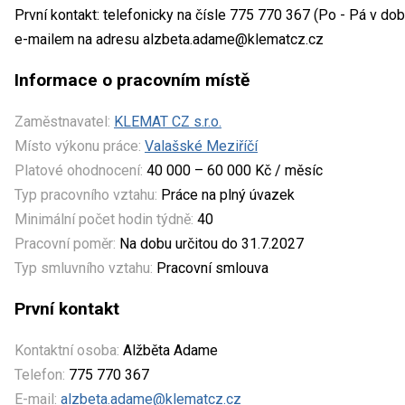
První kontakt: telefonicky na čísle 775 770 367 (Po - Pá v do
e-mailem na adresu alzbeta.adame@klematcz.cz
Informace o pracovním místě
Zaměstnavatel:
KLEMAT CZ s.r.o.
Místo výkonu práce:
Valašské Meziříčí
Platové ohodnocení:
40 000 – 60 000 Kč / měsíc
Typ pracovního vztahu:
Práce na plný úvazek
Minimální počet hodin týdně:
40
Pracovní poměr:
Na dobu určitou do 31.7.2027
Typ smluvního vztahu:
Pracovní smlouva
První kontakt
Kontaktní osoba:
Alžběta Adame
Telefon:
775 770 367
E-mail:
alzbeta.adame@klematcz.cz